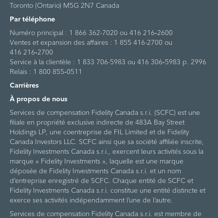
Toronto (Ontario) M5G 2N7 Canada
Par téléphone
Numéro principal : 1 866 362-7020 ou 416 216‑2600
Ventes et expansion des affaires : 1 855 416-2700 ou
416 216‑2700
Service à la clientèle : 1 833 706-5983 ou 416 306‑5983 p. 2996
Relais : 1 800 855‑0511
Carrières
À propos de nous
Services de compensation Fidelity Canada s.r.i. (SCFC) est une
filiale en propriété exclusive indirecte de 483A Bay Street
Holdings LP, une coentreprise de FIL Limited et de Fidelity
Canada Investors LLC. SCFC ainsi que sa société affiliée inscrite,
Fidelity Investments Canada s.r.i., exercent leurs activités sous la
marque « Fidelity Investments », laquelle est une marque
déposée de Fidelity Investments Canada s.r.i. et un nom
d’entreprise enregistré de SCFC. Chaque entité de SCFC et
Fidelity Investments Canada s.r.i. constitue une entité distincte et
exerce ses activités indépendamment l’une de l’autre.
Services de compensation Fidelity Canada s.r.i. est membre de